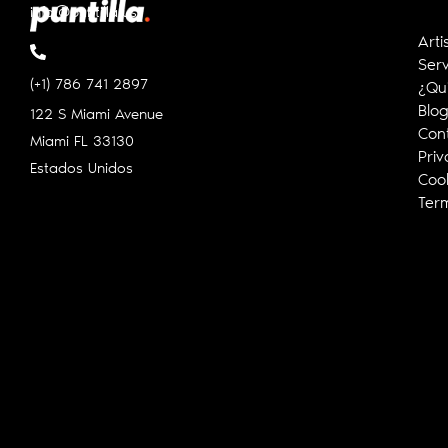
info@puntilla.us
Arti
Serv
(+1) 786 741 2897
¿Qu
Blo
122 S Miami Avenue
Con
Miami FL
33130
Priv
Estados Unidos
Cook
Ter