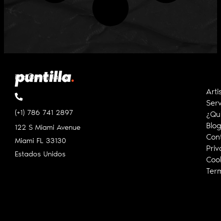
info@puntilla.us
Arti
Serv
(+1) 786 741 2897
¿Qu
Blo
122 S Miami Avenue
Con
Miami FL
33130
Priv
Estados Unidos
Cook
Ter