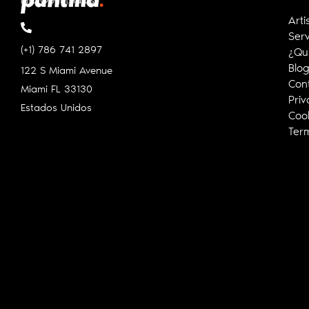
info@puntilla.us
Arti
Serv
(+1) 786 741 2897
¿Qu
Blo
122 S Miami Avenue
Con
Miami FL
33130
Priv
Estados Unidos
Cook
Ter