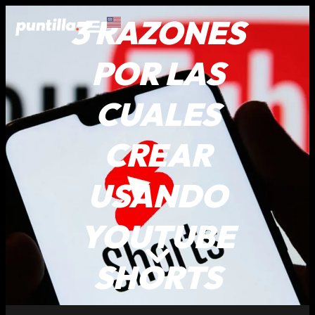
3 RAZONES
POR LAS
CUALES
CREAR
USANDO
YOUTUBE
SHORTS