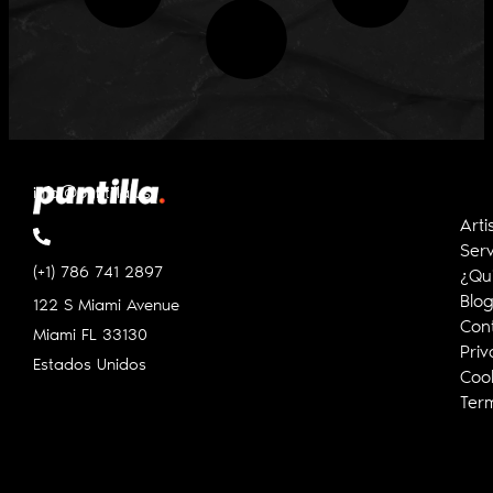
info@puntilla.us
Arti
Serv
(+1) 786 741 2897
¿Qu
Blo
122 S Miami Avenue
Con
Miami FL
33130
Priv
Estados Unidos
Cook
Ter