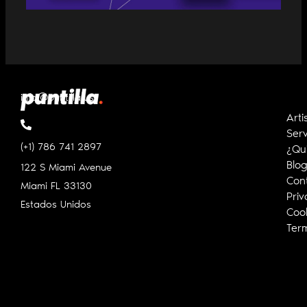
info@puntilla.us
Arti
Serv
(+1) 786 741 2897
¿Qu
Blo
122 S Miami Avenue
Con
Miami FL
33130
Priv
Estados Unidos
Cook
Ter