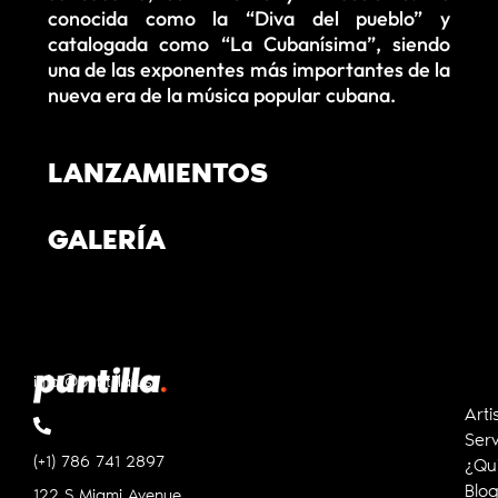
conocida como la “Diva del pueblo” y
catalogada como “La Cubanísima”, siendo
una de las exponentes más importantes de la
nueva era de la música popular cubana.
LANZAMIENTOS
GALERÍA
info@puntilla.us
Arti
Serv
(+1) 786 741 2897
¿Qu
Blo
122 S Miami Avenue