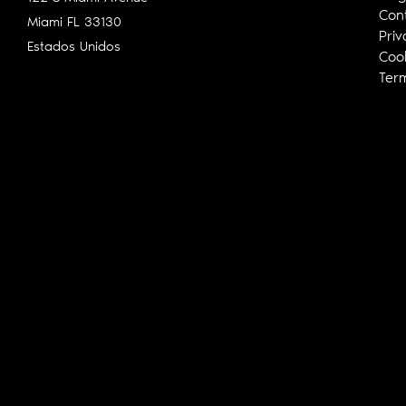
Con
Miami FL
33130
Priv
Estados Unidos
Cook
Ter