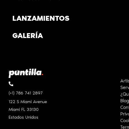
LANZAMIENTOS
GALERÍA
info@puntilla.us
Arti
Serv
(+1) 786 741 2897
¿Qu
Blo
122 S Miami Avenue
Con
Miami FL
33130
Priv
Estados Unidos
Cook
Ter