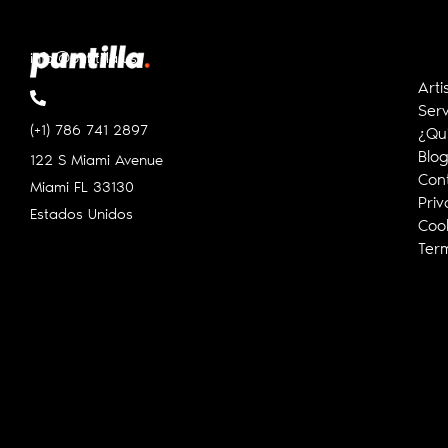
info@puntilla.us
Arti
Serv
(+1) 786 741 2897
¿Qu
Blo
122 S Miami Avenue
Con
Miami FL
33130
Priv
Estados Unidos
Cook
Ter