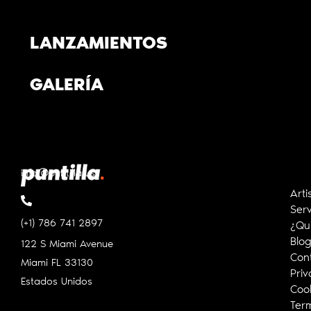
LANZAMIENTOS
GALERÍA
info@puntilla.us
Arti
Serv
(+1) 786 741 2897
¿Qu
Blo
122 S Miami Avenue
Con
Miami FL
33130
Priv
Estados Unidos
Cook
Ter