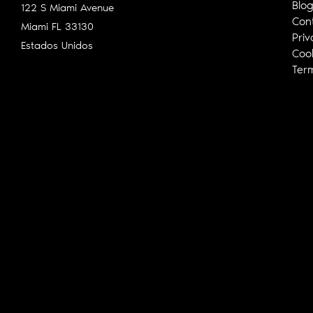
Blo
122 S Miami Avenue
Con
Miami FL
33130
Priv
Estados Unidos
Cook
Ter