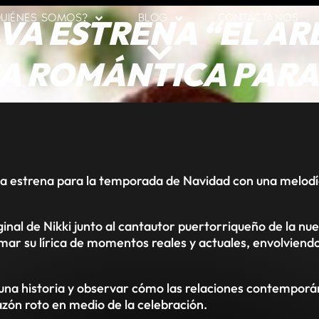
LVA ESTRENA “EL AR
UIÉNES SOMOS?
BLOG
CONTÁCTANOS
SA ROMÁNTICA PARA
va estrena para la temporada de Navidad con una melodí
ginal de Nikki junto al cantautor puertorriqueño de la n
mar su lírica de momentos reales y actuales, envolviend
 una historia y observar cómo las relaciones contemporá
azón roto en medio de la celebración.