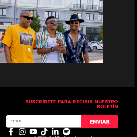
DESCEMER BUENO Y GENTE DE
ZONA LANZAN “DESPUÉS QUE
BAILAMOS”
SUSCRÍBETE PARA RECIBIR NUESTRO
BOLETÍN
ENVIAR