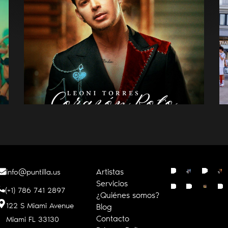
LEONI TORRES PRESENTA
“CORAZÓN ROTO”
Artistas
info@puntilla.us
Servicios
(+1) 786 741 2897
¿Quiénes somos?
122 S Miami Avenue
Blog
Contacto
Miami FL
33130