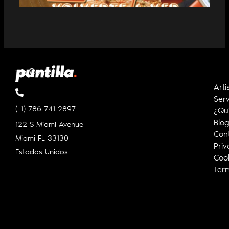
info@puntilla.us
Arti
Serv
(+1) 786 741 2897
¿Qu
Blo
122 S Miami Avenue
Con
Miami FL
33130
Priv
Estados Unidos
Cook
Ter