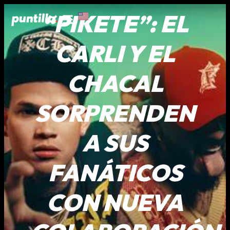
“PIKETE”: EL
CARLI Y EL
CHACAL
SORPRENDEN
A SUS
FANÁTICOS
CON NUEVA